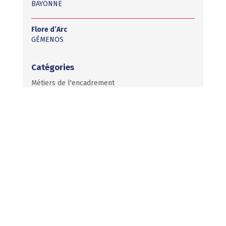
BAYONNE
Flore d’Arc
GÉMENOS
Catégories
Métiers de l'encadrement
Métiers de la technique et de la maintenance
Métiers de l'animation et vie sociale
Métiers du paramédical
Métiers du soin
Métiers de l'hôtellerie
Métiers de l'administratif