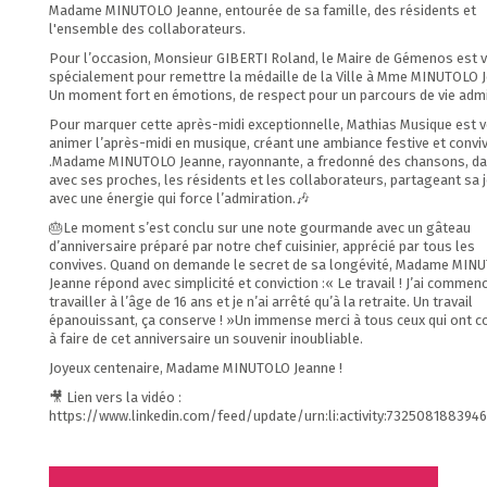
Madame MINUTOLO Jeanne, entourée de sa famille, des résidents et
l'ensemble des collaborateurs.
Pour l’occasion, Monsieur GIBERTI Roland, le Maire de Gémenos est 
spécialement pour remettre la médaille de la Ville à Mme MINUTOLO 
Un moment fort en émotions, de respect pour un parcours de vie admi
Pour marquer cette après-midi exceptionnelle, Mathias Musique est 
animer l’après-midi en musique, créant une ambiance festive et conviv
.Madame MINUTOLO Jeanne, rayonnante, a fredonné des chansons, d
avec ses proches, les résidents et les collaborateurs, partageant sa j
avec une énergie qui force l’admiration.🎶
🎂Le moment s’est conclu sur une note gourmande avec un gâteau
d’anniversaire préparé par notre chef cuisinier, apprécié par tous les
convives. Quand on demande le secret de sa longévité, Madame MIN
Jeanne répond avec simplicité et conviction :« Le travail ! J’ai commen
travailler à l’âge de 16 ans et je n’ai arrêté qu’à la retraite. Un travail
épanouissant, ça conserve ! »Un immense merci à tous ceux qui ont c
à faire de cet anniversaire un souvenir inoubliable.
Joyeux centenaire, Madame MINUTOLO Jeanne !
🎥 Lien vers la vidéo :
https://www.linkedin.com/feed/update/urn:li:activity:73250818839