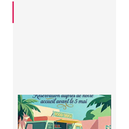
29
Avril
2026
Repas festif « Food truck » et
kermesse à RND le 3 juin 2026,