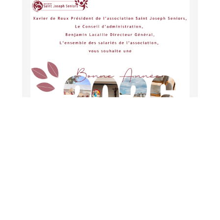
31
Décembre
2025
Bonne et heureuse Année 2026
Xavier de Roux Président de l’association Saint Joseph
Seniors, Le Conseil d’administration, Benjamin Lacaille
Directeur Général, L’ensemble des salariés de
l’association saint Joseph Seniors souhaite une vous
présente ses vœux les plus sincères pour 2026. Que
cette nouvelle année soit riche de collaborations
fructueuses, d’initiatives porteuses de sens et de
projets favorisant le bien-être de nos aînés. Ensemble,
continuons à œuvrer pour un accompagnement attentif,
humaniste et chrétien. Nous vous remercions
chaleureusement pour votre confiance et votre soutien.
Lire l'article