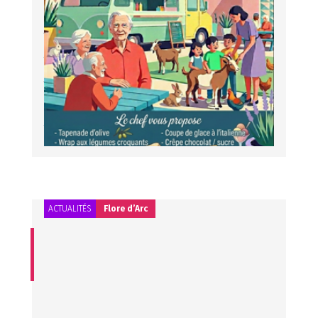
Bonjour à tous et à toutes, la Résidence Notre Dame
organise un repas festif « Food truck » le mercredi 3
juin 2026, avec une animation musicale pour l’occasion.
L’après-midi, une grande kermesse se tiendra dans les
jardins de la Résidence avec la venue d’une ferme
pédagogique. Les inscriptions se font à l’accueil
jusqu’au mardi 5 mai. Venez nombreux!! N’hésitez pas à
contacter l’accueil pour de plus amples
renseignements au 04 91 12 91 12.
Lire l'article
ACTUALITÉS
Flore d’Arc