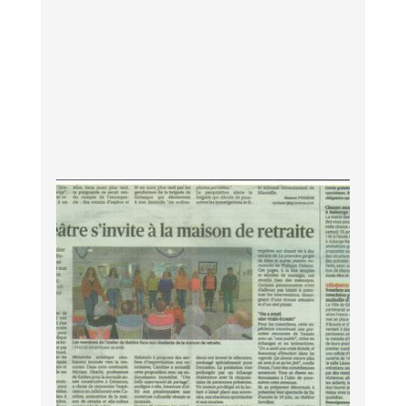
16
Avril
2026
Le théâtre s'invite à Flore d'Arc !
Le théâtre s'invite à notre Ehpad Flore d'Arc. Les
membres de l'atelier théâtre de l'Espace Sport et
Culture Albert Giraldi de Gémenos ont proposé aux
résidents une lecture publique d'extraits du recueil de
textes "La première gorgée de bière et autres plaisirs
minuscules" de Philippe Delerm. Prendre soin des
résidents, c'est aussi leur permettre d'avoir accès à la
culture et aux moments de partage. La Provence a pu
capter ce moment et a publié un article le 11 janvier