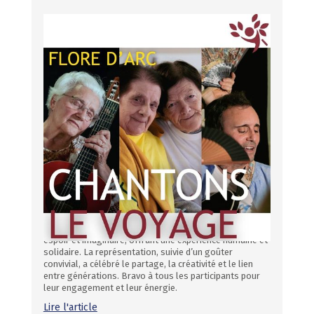
7
Janvier
2026
« Chantons le voyage » : un
magnifique projet artistique,
participatif et intergénérationnel à
Flore d’Arc
Le jeudi 28 novembre a eu lieu la représentation finale
d’un projet artistique intergénérationnel soutenu par la
Conférence des financeurs et le Département des
Bouches-du-Rhône. Pendant plusieurs mois, résidents,
élèves de CM2 de l’école Vessiot de Gémenos et
l’association La Compagnie Après la Pluie ont
collaboré à travers ateliers et répétitions. Inspiré par
les récits d’enfants du service pédiatrique d’oncologie
de l’hôpital de la Timone, le spectacle a mêlé émotions,
espoir et imaginaire, offrant une expérience humaine et
solidaire. La représentation, suivie d’un goûter
convivial, a célébré le partage, la créativité et le lien
entre générations. Bravo à tous les participants pour
leur engagement et leur énergie.
Lire l'article