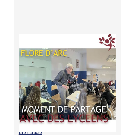
16
Janvier
2026
Moments de partage
intergénérationnel à Flore d’Arc :
rires, souvenirs et complicité
Comme chaque année, les résidents de Flore d’Arc ont
eu la joie de rencontrer des lycéens, cette année des
élèves de seconde du lycée Saint-Henri de Guarguier, et
ce fut un vrai moment de complicité et de découvertes
mutuelles 🤝. Entre rires, histoires racontées et
souvenirs évoqués, ces rencontres ont été riches en
émotions ❤️ et en échanges, rappelant à chacun
l’importance du lien entre les générations. Quelques
souvenirs en photos viennent illustrer ces beaux
moments de partage et de convivialité.
Lire l'article